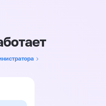
аботает
министратора