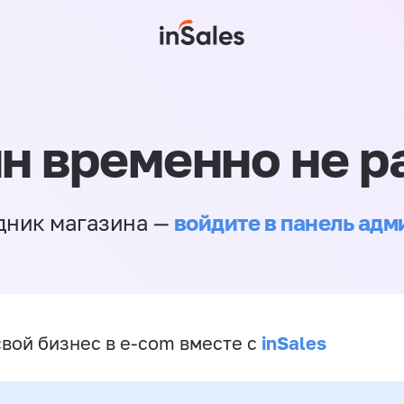
н временно не р
войдите в панель ад
дник магазина —
inSales
свой бизнес в e-com вместе с