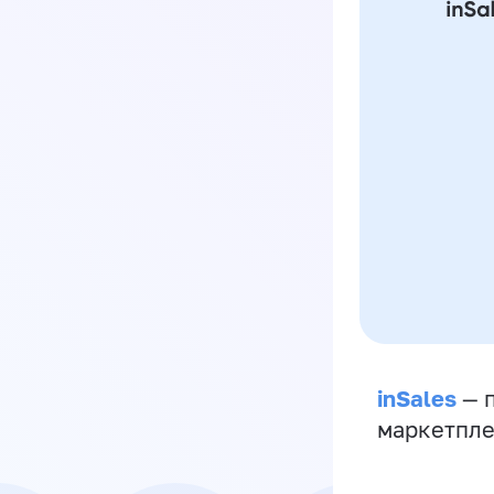
inSales
— п
маркетпле