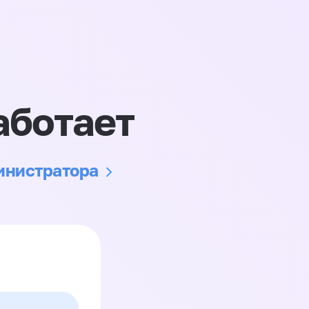
аботает
министратора