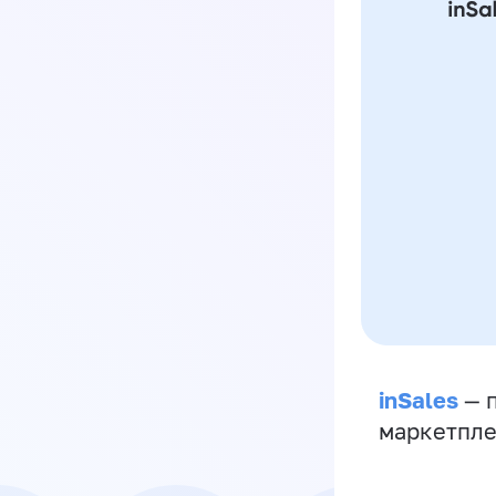
inSales
— п
маркетпле