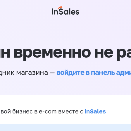
н временно не р
войдите в панель ад
дник магазина —
inSales
свой бизнес в e-com вместе с