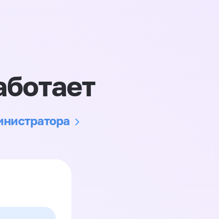
аботает
министратора