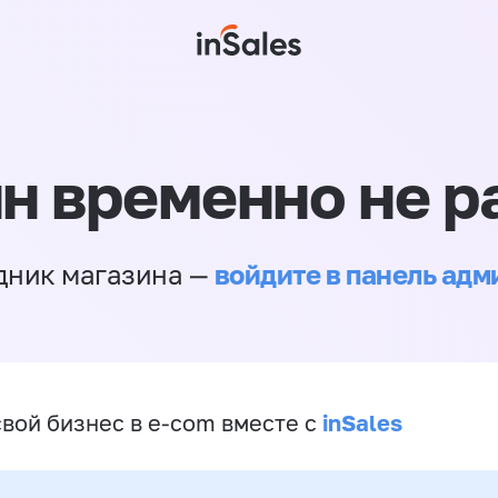
н временно не р
войдите в панель ад
дник магазина —
inSales
свой бизнес в e-com вместе с