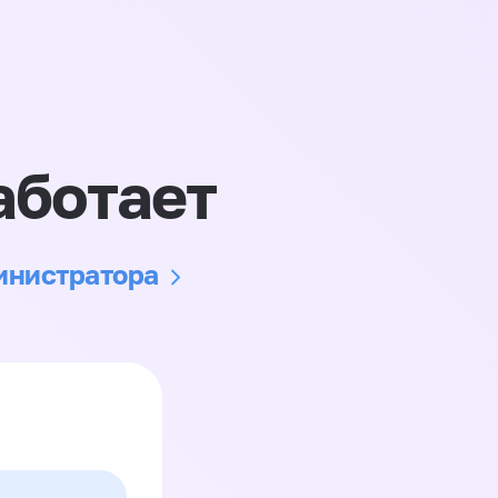
аботает
министратора