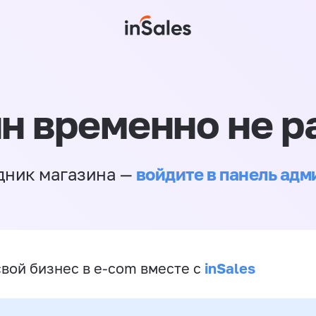
н временно не р
войдите в панель ад
дник магазина —
inSales
свой бизнес в e-com вместе с