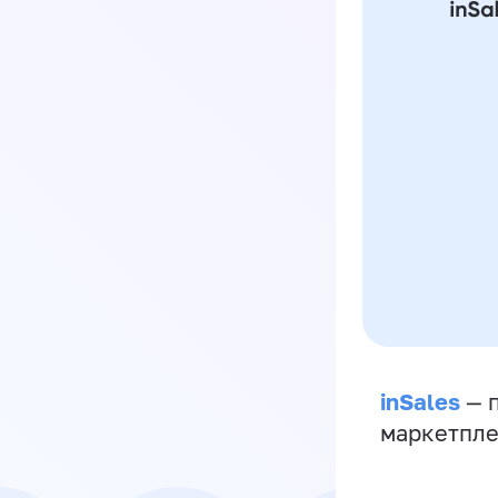
inSales
— п
маркетпле