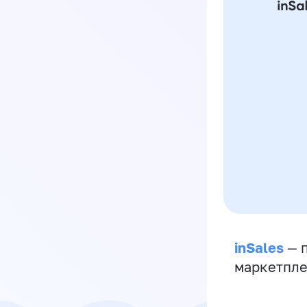
inSales
— п
маркетпле