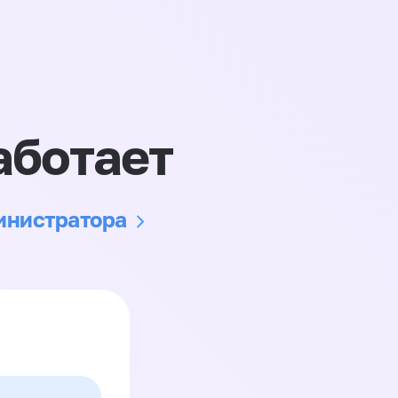
аботает
министратора