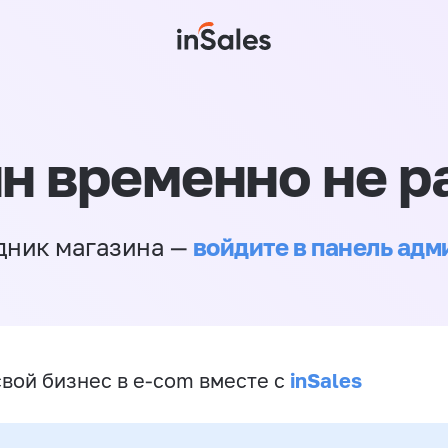
н временно не р
войдите в панель ад
дник магазина —
inSales
свой бизнес в e-com вместе с