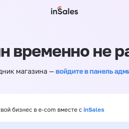
н временно не р
войдите в панель ад
дник магазина —
inSales
свой бизнес в e-com вместе с