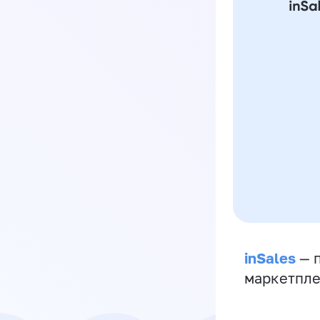
inSales
— п
маркетпле