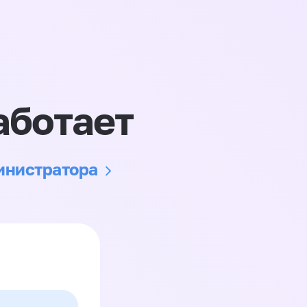
аботает
министратора