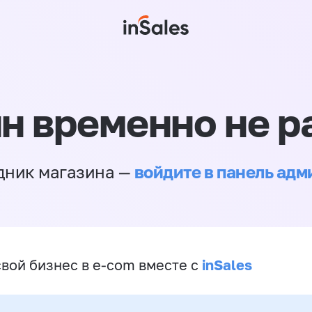
н временно не р
войдите в панель ад
дник магазина —
inSales
свой бизнес в e-com вместе с