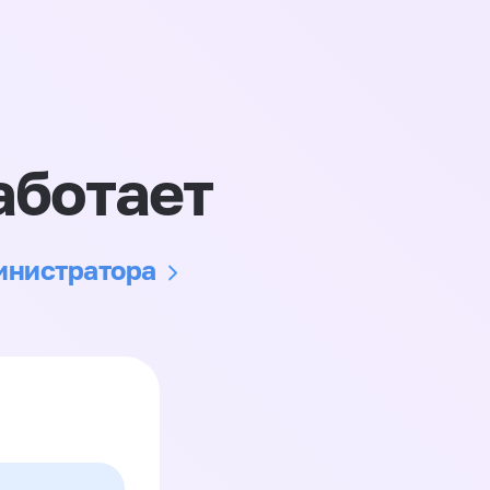
аботает
министратора