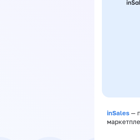
inSales
— п
маркетпле