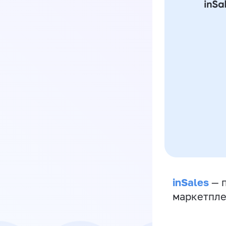
inSales
— п
маркетпле