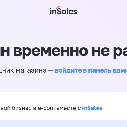
н временно не р
войдите в панель ад
дник магазина —
inSales
свой бизнес в e-com вместе с