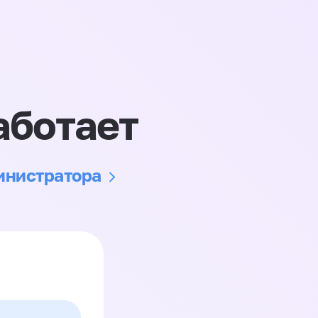
аботает
министратора