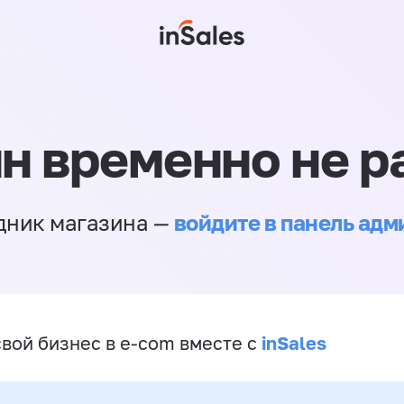
н временно не р
войдите в панель ад
дник магазина —
inSales
свой бизнес в e-com вместе с