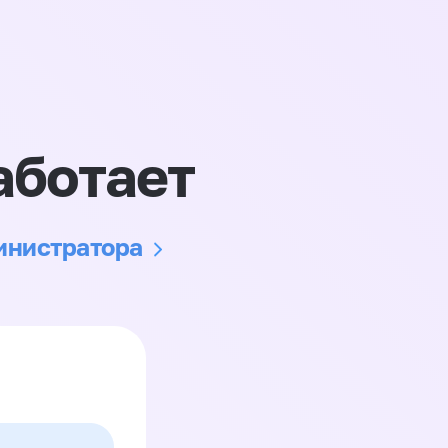
аботает
министратора