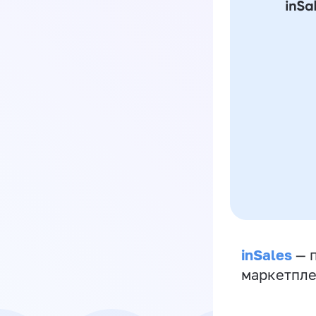
inSales
— п
маркетпле