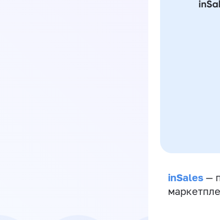
inSales
— п
маркетпле