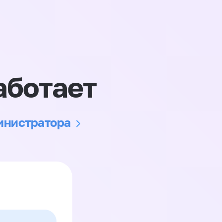
аботает
министратора