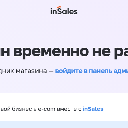
н временно не р
войдите в панель ад
дник магазина —
inSales
свой бизнес в e-com вместе с