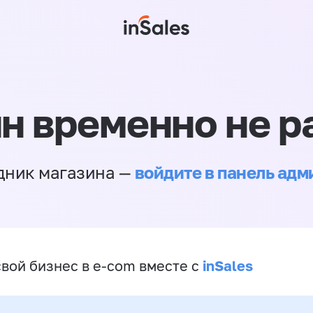
н временно не р
войдите в панель ад
дник магазина —
inSales
свой бизнес в e-com вместе с