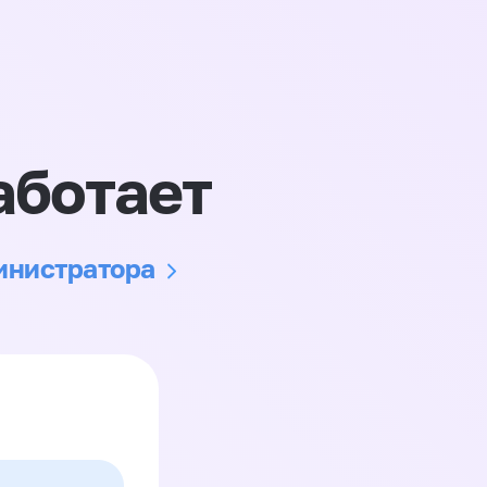
аботает
министратора