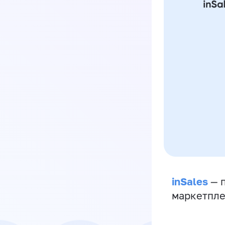
inSales
— п
маркетпле