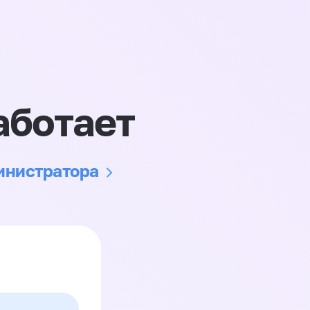
аботает
министратора