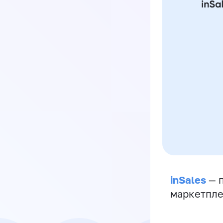
inSales
— п
маркетпле