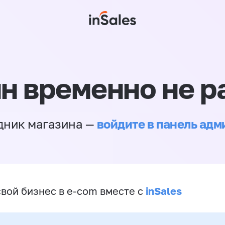
н временно не р
войдите в панель ад
дник магазина —
inSales
свой бизнес в e-com вместе с