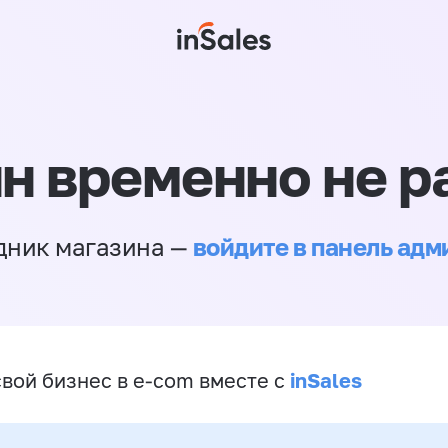
н временно не р
войдите в панель ад
дник магазина —
inSales
свой бизнес в e-com вместе с