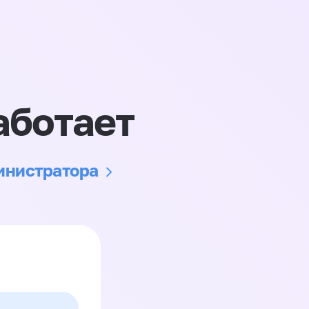
аботает
министратора