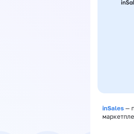
inSales
— п
маркетпле