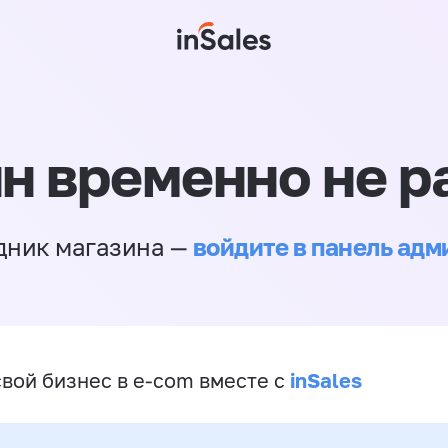
н временно не р
войдите в панель ад
дник магазина —
inSales
свой бизнес в e-com вместе с