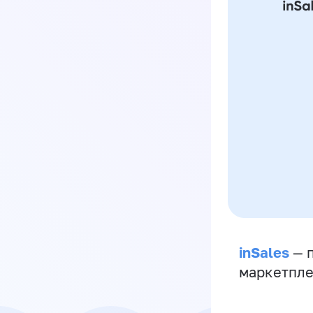
inSales
— п
маркетпле