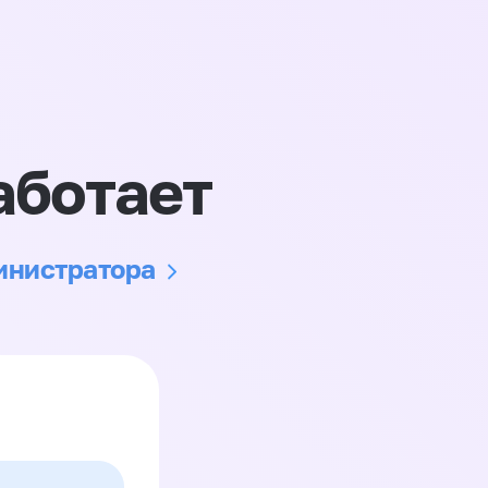
аботает
министратора