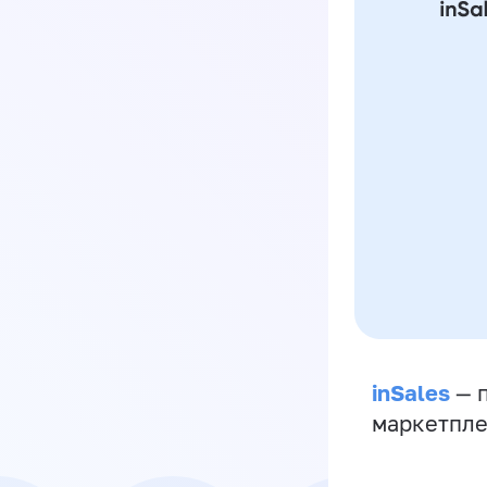
inSales
— п
маркетпле