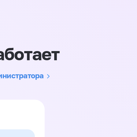
аботает
министратора