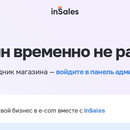
н временно не р
войдите в панель ад
дник магазина —
inSales
свой бизнес в e-com вместе с